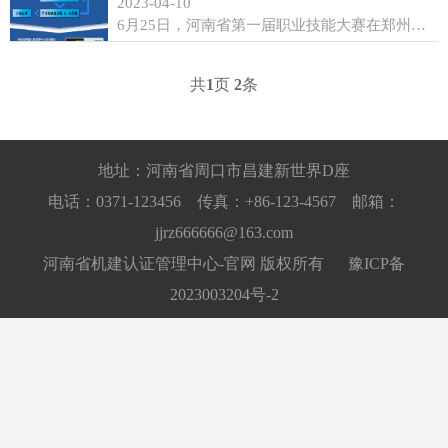
2023-04-10
6月25日，河南省第一届职业技能大赛在郑州开赛，该赛事是河南省规格最高、赛项最多、规模最大的综合性职业技能竞赛活动。此次大赛遴选设置了45个赛项，50多个展演项目。其中有中药炮制工、陶瓷产品设计师、评茶员、手工木工等参赛，着重于技能的普及表演。本次大赛由河南省政府主办，由河南省人力资源和社会保障厅和郑州市政府联合承办。...
共
1
页
2
条
地址：河南省周口市昌建新世界D座
电话：0371-123456 传真：+86-123-4567 邮箱：
jjrz666666@163.com
河南省机建认证管理中心-官网 版权所有
豫ICP备
2023003204号-2